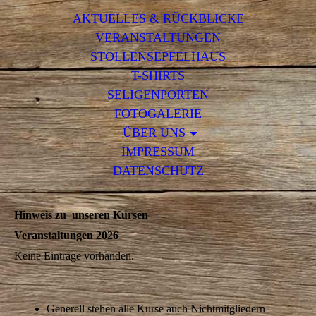
AKTUELLES & RÜCKBLICKE
VERANSTALTUNGEN
STOLLENSEPFELHAUS
T-SHIRTS
SELIGENPORTEN
FOTOGALERIE
ÜBER UNS
IMPRESSUM
DATENSCHUTZ
Hinweis zu unseren Kursen
Veranstaltungen 2026
Keine Einträge vorhanden.
Generell stehen alle Kurse auch Nichtmitgliedern