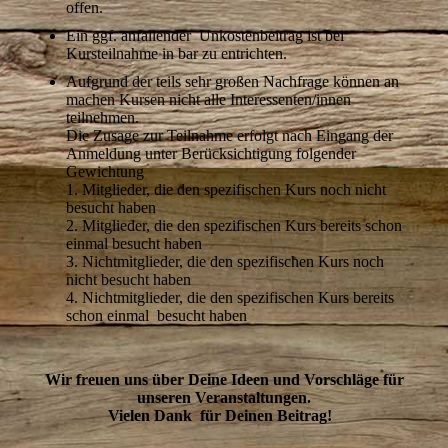
offen.
Ein ggf. anfallender Unkostenbeitrag ist bei
Kursteilnahme in bar zu entrichten.
Aufgrund der teils sehr großen Nachfrage können an
machen Kursen nicht alle Interessenten/innen
teilnehmen.
Die Zusage zur Teilnahme erfolgt nach Eingang der
Anmeldung unter Berücksichtigung folgender
Gewichtung
1. Mitglieder, die den spezifischen Kurs noch nicht
besucht haben
2. Mitglieder, die den spezifischen Kurs bereits schon
einmal besucht haben
3. Nichtmitglieder, die den spezifischen Kurs noch
nicht besucht haben
4. Nichtmitglieder, die den spezifischen Kurs bereits
schon einmal besucht haben
Wir freuen uns über Deine Ideen und Vorschläge für
unseren Veranstaltungen.
Vielen Dank für Deinen Beitrag!