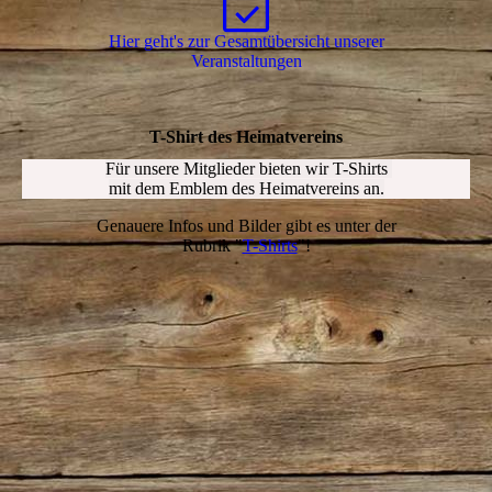
Hier geht's zur Gesamtübersicht unserer
Ver­an­stal­tungen
T-Shirt des Heimatvereins
Für unsere Mitglieder bieten wir
T-Shirts
mit dem Emblem des Heimatvereins an.
Genauere Infos und Bilder gibt es unter der
Rubrik "
T-Shirts
"!