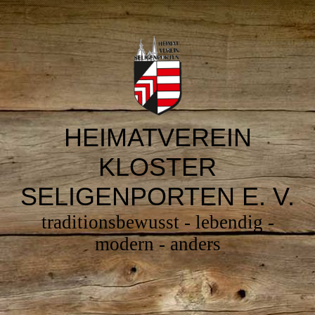
H
EIMATVEREIN
K
LOSTER
S
ELIGENPORTEN E. V.
traditionsbewusst - lebendig -
modern - anders