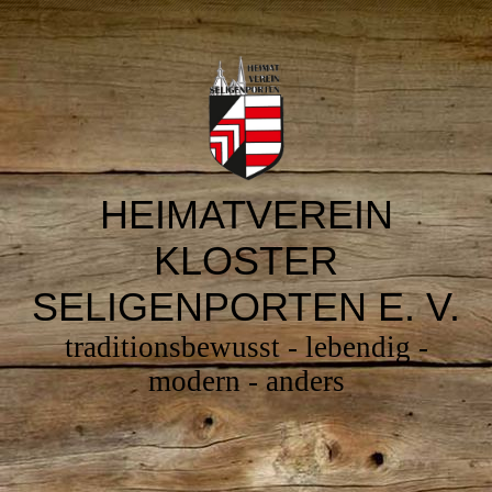
H
EIMATVEREIN
K
LOSTER
S
ELIGENPORTEN E. V.
traditionsbewusst - lebendig -
modern - anders