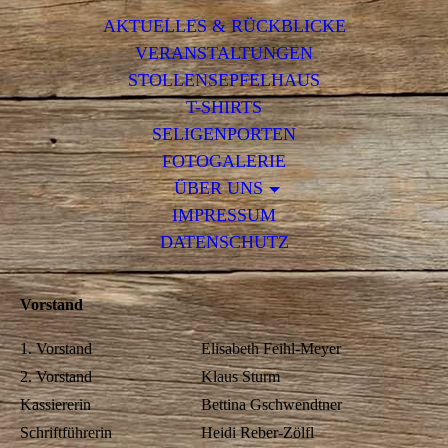
AKTUELLES & RÜCKBLICKE
VERANSTALTUNGEN
STOLLENSEPFELHAUS
T-SHIRTS
SELIGENPORTEN
FOTOGALERIE
ÜBER UNS
IMPRESSUM
DATENSCHUTZ
Vorstand
1. Vorstand
Elisabeth Feihl-Meyer
2. Vorstand
Klaus Sturm
Kassiererin
Bettina Gschwendtner
Schriftführerin
Heidi Reber-Zölfl