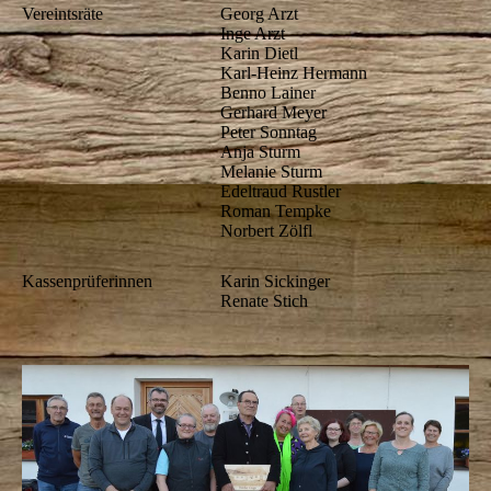
Vereintsräte
Georg Arzt
Inge Arzt
Karin Dietl
Karl-Heinz Hermann
Benno Lainer
Gerhard Meyer
Peter Sonntag
Anja Sturm
Melanie Sturm
Edeltraud Rustler
Roman Tempke
Norbert Zölfl
Kassenprüferinnen
Karin Sickinger
Renate Stich