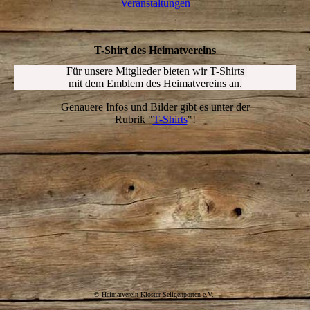
Ver­an­stal­tungen
T-Shirt des Heimatvereins
Für unsere Mitglieder bieten wir
T-Shirts
mit dem Emblem des Heimatvereins an.
Genauere Infos und Bilder gibt es unter der
Rubrik "
T-Shirts
"!
© Heimatverein Kloster Seligenporten e.V.