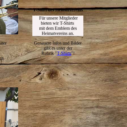
T-Shirt des Heimatvereins
Für unsere Mitglieder
bieten wir
T-Shirts
mit dem Emblem des
Heimatvereins an.
Genauere Infos und Bilder
äter
gibt es unter der
Rubrik "
T-Shirts
"!
ch