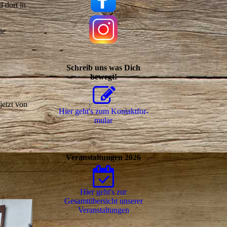
 dort in
ie
Schreib uns was Dich
bewegt!
jetzt von
Hier geht's zum Kon­takt­for­
mu­lar
Veranstaltungen 2026
Hier geht's zur
Gesamtübersicht unserer
Ver­an­stal­tungen