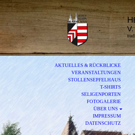
H
V.
trad
AKTUELLES & RÜCKBLICKE
VERANSTALTUNGEN
STOLLENSEPFELHAUS
T-SHIRTS
SELIGENPORTEN
FOTOGALERIE
ÜBER UNS
IMPRESSUM
DATENSCHUTZ