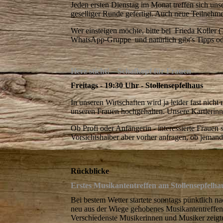
Jeden ersten Dienstag im Monat treffen sich uns
geselliger Runde gefertigt. Auch neue Teilnehm
Wer einsteigen möchte, bitte bei Frieda Koller 
WhatsApp-Gruppe und natürlich gibt's Tipps od
Herz sticht! – Schafkopf für Frauen
Freitags - 19:30 Uhr - Stollensepfelhaus
In unseren Wirtschaften wird ja leider fast nicht
unseren Frauen hochgehalten. Unsere Kartlerinnen
Ob Profi oder Anfängerin - interessierte Fraue
Vorsichtshalber aber vorher anfragen, ob jemand
Rückblicke
Erstes Musikantentreffen am Stollensepfelha
Bei bestem Wetter startete sonntags pünktlich n
neu aus der Wiege gehobenes Musikantentreffen
Verschiedenste Musikerinnen und Musiker zeig