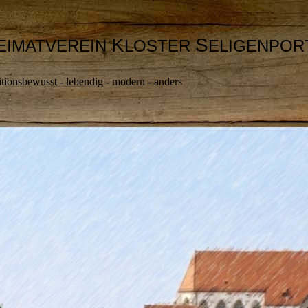
K
S
EIMATVEREIN
LOSTER
ELIGENPOR
itionsbewusst - lebendig - modern - anders