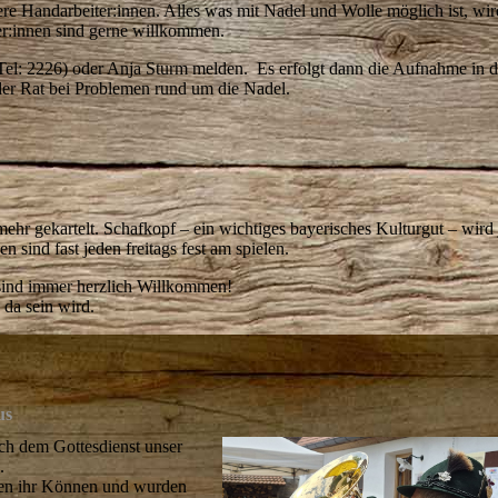
ere Handarbeiter:innen. Alles was mit Nadel und Wolle möglich ist, wird
er:innen sind gerne willkommen.
(Tel: 2226) oder Anja Sturm melden. Es erfolgt dann die Aufnahme in d
er Rat bei Problemen rund um die Nadel.
 mehr gekartelt. Schafkopf – ein wichtiges bayerisches Kulturgut – wird 
 sind fast jeden freitags fest am spielen.
n sind immer herzlich Willkommen!
 da sein wird.
us
ach dem Gottesdienst unser
.
ten ihr Können und wurden