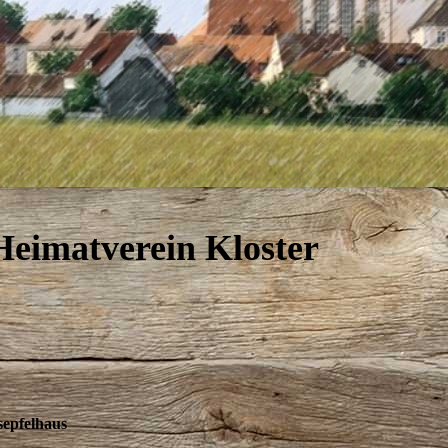
eimatverein Kloster
sepfelhaus