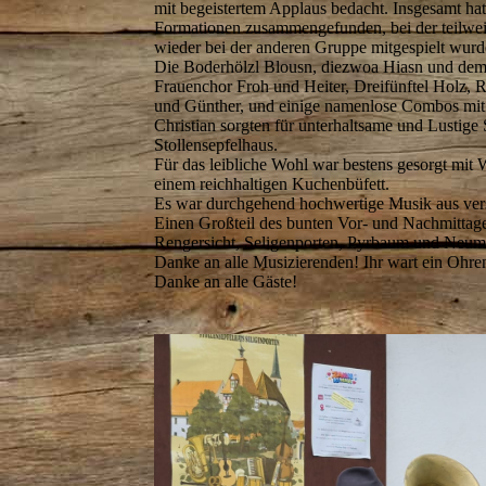
mit begeistertem Applaus bedacht. Insgesamt hat
Formationen zusammengefunden, bei der teilweis
wieder bei der anderen Gruppe mitgespielt wurd
Die Boderhölzl Blousn, diezwoa Hiasn und de
Frauenchor Froh und Heiter, Dreifünftel Holz,
und Günther, und einige namenlose Combos mit
Christian sorgten für unterhaltsame und Lustig
Stollensepfelhaus.
Für das leibliche Wohl war bestens gesorgt mit
einem reichhaltigen Kuchenbüfett.
Es war durchgehend hochwertige Musik aus ver
Einen Großteil des bunten Vor- und Nachmittag
Rengersicht, Seligenporten, Pyrbaum und Neum
Danke an alle Musizierenden! Ihr wart ein Ohre
Danke an alle Gäste!