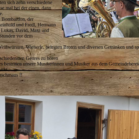
ten sich zehn verschiedene
e mal bei der einen, dann
e.
m Bombardon, der
 Reinhold und Fredl, Hermann
 Lukas, David, Maxi und
e Stunden vor dem
 Weißwürsten, Wienerle, belegten Broten und diversen Getränken und sp
schiedensten Genres zu hören
es bestritten unsere Musikerinnen und Musiker aus dem Gemeindeberei
arkt.
nschmaus !!